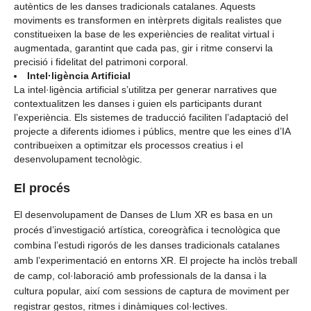
autèntics de les danses tradicionals catalanes. Aquests
moviments es transformen en intèrprets digitals realistes que
constitueixen la base de les experiències de realitat virtual i
augmentada, garantint que cada pas, gir i ritme conservi la
precisió i fidelitat del patrimoni corporal.
Intel·ligència Artificial
La intel·ligència artificial s’utilitza per generar narratives que
contextualitzen les danses i guien els participants durant
l’experiència. Els sistemes de traducció faciliten l’adaptació del
projecte a diferents idiomes i públics, mentre que les eines d’IA
contribueixen a optimitzar els processos creatius i el
desenvolupament tecnològic.
El procés
El desenvolupament de Danses de Llum XR es basa en un
procés d’investigació artística, coreogràfica i tecnològica que
combina l’estudi rigorós de les danses tradicionals catalanes
amb l’experimentació en entorns XR. El projecte ha inclòs treball
de camp, col·laboració amb professionals de la dansa i la
cultura popular, així com sessions de captura de moviment per
registrar gestos, ritmes i dinàmiques col·lectives.