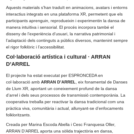
Aquests materials s’han traduït en animacions, avatars i entorns
interactius integrats en una plataforma XR, permetent que els
participants aprenguin, reprodueixin i experimentin la dansa de
manera intuïtiva i sensorial. El procés incorpora també el
disseny de l’experiència d’usuari, la narrativa patrimonial i
l’adaptació dels continguts a públics diversos, mantenint sempre
el rigor folklòric i l’accessibilitat.
Col·laboració artística i cultural · ARRAN
D’ARREL
El projecte ha estat executat per ESPRONCEDA en
col·laboració amb
ARRAN D’ARREL
, eix fonamental de Danses
de Llum XR, aportant un coneixement profund de la dansa
d’arrel i dels seus processos de transmissió contemporània. La
cooperativa treballa per reactivar la dansa tradicional com una
pràctica viva, comunitària i actual, allunyant-se d’enfocaments
folkloritzants.
Creada per Marina Escoda Abella i Cesc Franquesa Oller,
ARRAN D’ARREL aporta una sòlida trajectòria en dansa,