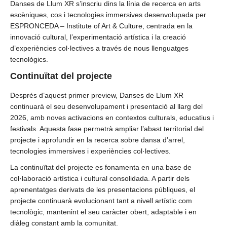
Danses de Llum XR s’inscriu dins la línia de recerca en arts
escèniques, cos i tecnologies immersives desenvolupada per
ESPRONCEDA – Institute of Art & Culture, centrada en la
innovació cultural, l’experimentació artística i la creació
d’experiències col·lectives a través de nous llenguatges
tecnològics.
Continuïtat del projecte
Després d’aquest primer preview, Danses de Llum XR
continuarà el seu desenvolupament i presentació al llarg del
2026, amb noves activacions en contextos culturals, educatius i
festivals. Aquesta fase permetrà ampliar l’abast territorial del
projecte i aprofundir en la recerca sobre dansa d’arrel,
tecnologies immersives i experiències col·lectives.
La continuïtat del projecte es fonamenta en una base de
col·laboració artística i cultural consolidada. A partir dels
aprenentatges derivats de les presentacions públiques, el
projecte continuarà evolucionant tant a nivell artístic com
tecnològic, mantenint el seu caràcter obert, adaptable i en
diàleg constant amb la comunitat.