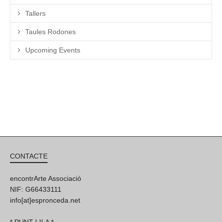
Tallers
Taules Rodones
Upcoming Events
CONTACTE
encontrArte Associació
NIF: G66433111
info[at]espronceda.net