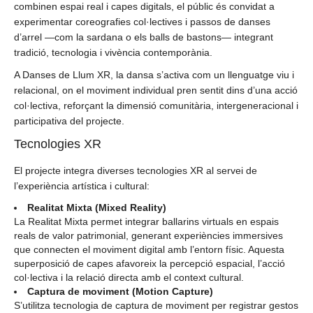
combinen espai real i capes digitals, el públic és convidat a
experimentar coreografies col·lectives i passos de danses
d’arrel —com la sardana o els balls de bastons— integrant
tradició, tecnologia i vivència contemporània.
A Danses de Llum XR, la dansa s’activa com un llenguatge viu i
relacional, on el moviment individual pren sentit dins d’una acció
col·lectiva, reforçant la dimensió comunitària, intergeneracional i
participativa del projecte.
Tecnologies XR
El projecte integra diverses tecnologies XR al servei de
l’experiència artística i cultural:
Realitat Mixta (Mixed Reality)
La Realitat Mixta permet integrar ballarins virtuals en espais
reals de valor patrimonial, generant experiències immersives
que connecten el moviment digital amb l’entorn físic. Aquesta
superposició de capes afavoreix la percepció espacial, l’acció
col·lectiva i la relació directa amb el context cultural.
Captura de moviment (Motion Capture)
S’utilitza tecnologia de captura de moviment per registrar gestos