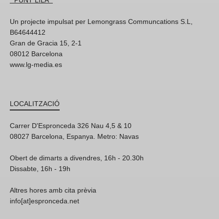
* PUNT LILA *
Un projecte impulsat per Lemongrass Communcations S.L,
B64644412
Gran de Gracia 15, 2-1
08012 Barcelona
www.lg-media.es
LOCALITZACIÓ
Carrer D'Espronceda 326 Nau 4,5 & 10
08027 Barcelona, Espanya. Metro: Navas
Obert de dimarts a divendres, 16h - 20.30h
Dissabte, 16h - 19h
Altres hores amb cita prèvia
info[at]espronceda.net