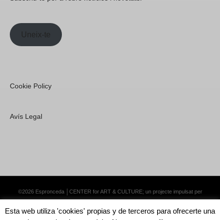
Uneix-te
Cookie Policy
Avís Legal
©2026 Espronceda │CENTER for ART & CULTURE; un projecte impulsat per
Lemongrass Communications S.L.
·
Premium WordPress Themes by Swift Ideas
Esta web utiliza 'cookies' propias y de terceros para ofrecerte una