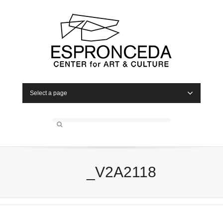
Select a page
_V2A2118