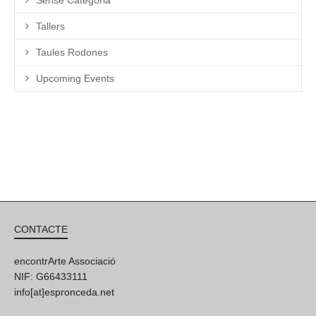
Tallers
Taules Rodones
Upcoming Events
CONTACTE
encontrArte Associació
NIF: G66433111
info[at]espronceda.net