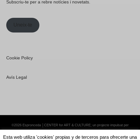
Subscriu-te per a rebre notícies i novetats.
Uneix-te
Cookie Policy
Avís Legal
©2026 Espronceda │CENTER for ART & CULTURE; un projecte impulsat per
Lemongrass Communications S.L.
·
Premium WordPress Themes by Swift Ideas
Esta web utiliza 'cookies' propias y de terceros para ofrecerte una