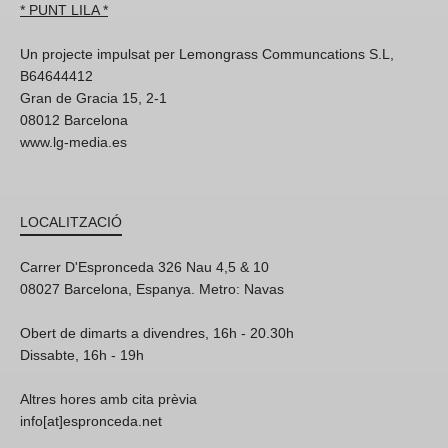
* PUNT LILA *
Un projecte impulsat per Lemongrass Communcations S.L,
B64644412
Gran de Gracia 15, 2-1
08012 Barcelona
www.lg-media.es
LOCALITZACIÓ
Carrer D'Espronceda 326 Nau 4,5 & 10
08027 Barcelona, Espanya. Metro: Navas
Obert de dimarts a divendres, 16h - 20.30h
Dissabte, 16h - 19h
Altres hores amb cita prèvia
info[at]espronceda.net