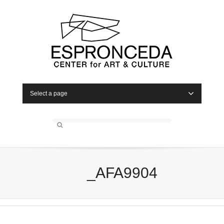
Select a page
_AFA9904