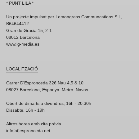
* PUNT LILA *
Un projecte impulsat per Lemongrass Communcations S.L,
B64644412
Gran de Gracia 15, 2-1
08012 Barcelona
www.lg-media.es
LOCALITZACIÓ
Carrer D'Espronceda 326 Nau 4,5 & 10
08027 Barcelona, Espanya. Metro: Navas
Obert de dimarts a divendres, 16h - 20.30h
Dissabte, 16h - 19h
Altres hores amb cita prèvia
info[at]espronceda.net