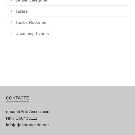
Tallers
Taules Rodones
Upcoming Events
CONTACTE
encontrArte Associació
NIF: G66433111
info[at]espronceda.net