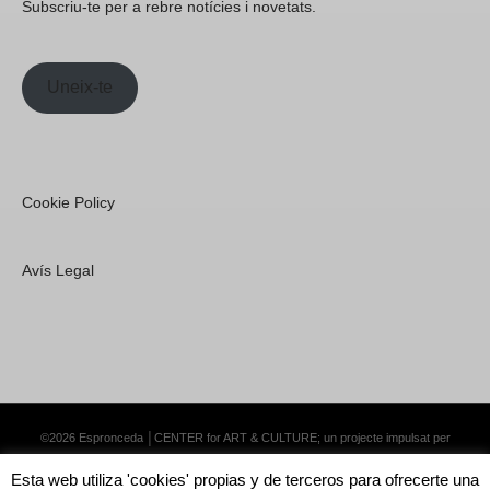
Subscriu-te per a rebre notícies i novetats.
Uneix-te
Cookie Policy
Avís Legal
©2026 Espronceda │CENTER for ART & CULTURE; un projecte impulsat per
Lemongrass Communications S.L.
·
Premium WordPress Themes by Swift Ideas
Esta web utiliza 'cookies' propias y de terceros para ofrecerte una