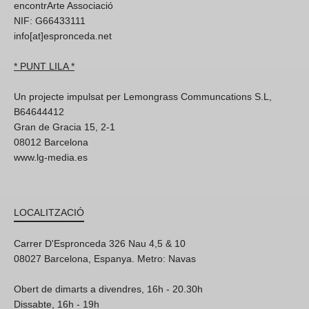
encontrArte Associació
NIF: G66433111
info[at]espronceda.net
* PUNT LILA *
Un projecte impulsat per Lemongrass Communcations S.L,
B64644412
Gran de Gracia 15, 2-1
08012 Barcelona
www.lg-media.es
LOCALITZACIÓ
Carrer D'Espronceda 326 Nau 4,5 & 10
08027 Barcelona, Espanya. Metro: Navas
Obert de dimarts a divendres, 16h - 20.30h
Dissabte, 16h - 19h