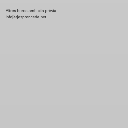
Altres hores amb cita prèvia
info[at]espronceda.net