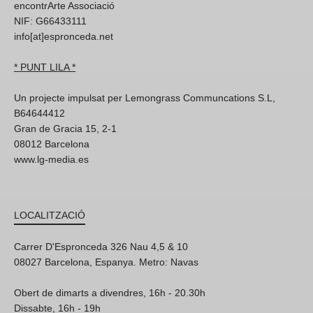
encontrArte Associació
NIF: G66433111
info[at]espronceda.net
* PUNT LILA *
Un projecte impulsat per Lemongrass Communcations S.L,
B64644412
Gran de Gracia 15, 2-1
08012 Barcelona
www.lg-media.es
LOCALITZACIÓ
Carrer D'Espronceda 326 Nau 4,5 & 10
08027 Barcelona, Espanya. Metro: Navas
Obert de dimarts a divendres, 16h - 20.30h
Dissabte, 16h - 19h