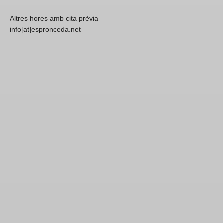
Altres hores amb cita prèvia
info[at]espronceda.net