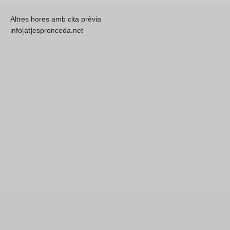
Altres hores amb cita prèvia
info[at]espronceda.net