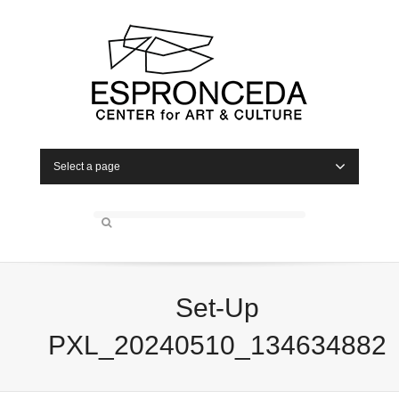
Select a page
Set-Up
PXL_20240510_134634882