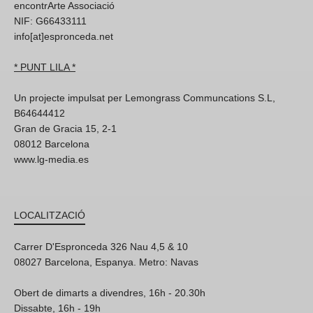
encontrArte Associació
NIF: G66433111
info[at]espronceda.net
* PUNT LILA *
Un projecte impulsat per Lemongrass Communcations S.L,
B64644412
Gran de Gracia 15, 2-1
08012 Barcelona
www.lg-media.es
LOCALITZACIÓ
Carrer D'Espronceda 326 Nau 4,5 & 10
08027 Barcelona, Espanya. Metro: Navas
Obert de dimarts a divendres, 16h - 20.30h
Dissabte, 16h - 19h