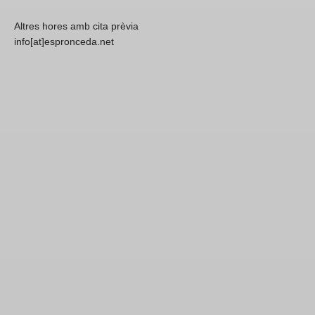
Altres hores amb cita prèvia
info[at]espronceda.net