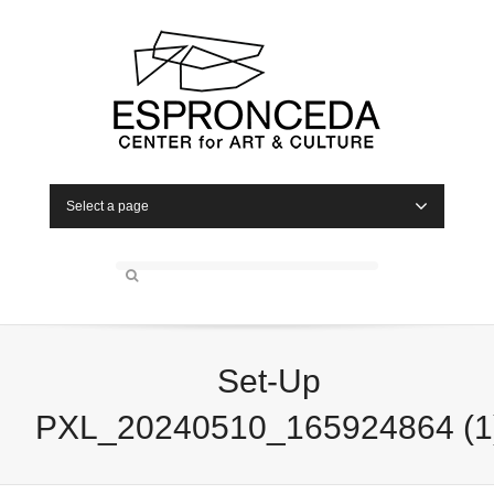
Select a page
Set-Up
PXL_20240510_165924864 (1