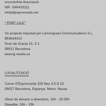
encontrArte Associació
NIF: G66433111
info[at]espronceda.net
* PUNT LILA *
Un projecte impulsat per Lemongrass Communcations S.L,
B64644412
Gran de Gracia 15, 2-1
08012 Barcelona
www.lg-media.es
LOCALITZACIÓ
Carrer D'Espronceda 326 Nau 4,5 & 10
08027 Barcelona, Espanya. Metro: Navas
Obert de dimarts a divendres, 16h - 20.30h
Dissabte, 16h - 19h