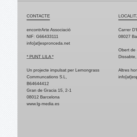
CONTACTE
LOCALIT
encontrArte Associació
Carrer D
NIF: G66433111
08027 Ba
info[at]espronceda.net
Obert de 
* PUNT LILA *
Dissabte,
Un projecte impulsat per Lemongrass
Altres ho
Communcations S.L,
info[at]e
B64644412
Gran de Gracia 15, 2-1
08012 Barcelona
www.lg-media.es