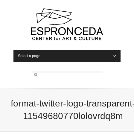
Select a page
format-twitter-logo-transparent
11549680770lolovrdq8m