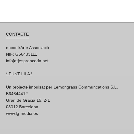
CONTACTE
encontrArte Associació
NIF: G66433111
info[at]espronceda.net
* PUNT LILA *
Un projecte impulsat per Lemongrass Communcations S.L,
B64644412
Gran de Gracia 15, 2-1
08012 Barcelona
www.lg-media.es