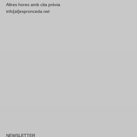
Altres hores amb cita prèvia
info[at]espronceda.net
NEWSLETTER