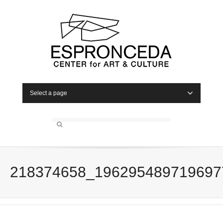
Select a page
218374658_196295489719697