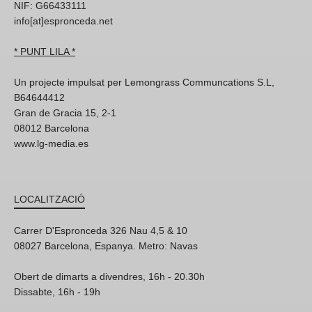
NIF: G66433111
info[at]espronceda.net
* PUNT LILA *
Un projecte impulsat per Lemongrass Communcations S.L,
B64644412
Gran de Gracia 15, 2-1
08012 Barcelona
www.lg-media.es
LOCALITZACIÓ
Carrer D'Espronceda 326 Nau 4,5 & 10
08027 Barcelona, Espanya. Metro: Navas
Obert de dimarts a divendres, 16h - 20.30h
Dissabte, 16h - 19h