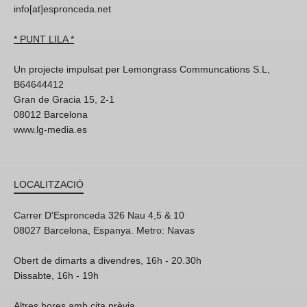
info[at]espronceda.net
* PUNT LILA *
Un projecte impulsat per Lemongrass Communcations S.L,
B64644412
Gran de Gracia 15, 2-1
08012 Barcelona
www.lg-media.es
LOCALITZACIÓ
Carrer D'Espronceda 326 Nau 4,5 & 10
08027 Barcelona, Espanya. Metro: Navas
Obert de dimarts a divendres, 16h - 20.30h
Dissabte, 16h - 19h
Altres hores amb cita prèvia