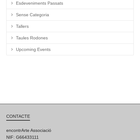
Esdeveniments Passats
Sense Categoria
Tallers
Taules Rodones
Upcoming Events
CONTACTE
encontrArte Associació
NIF: G66433111