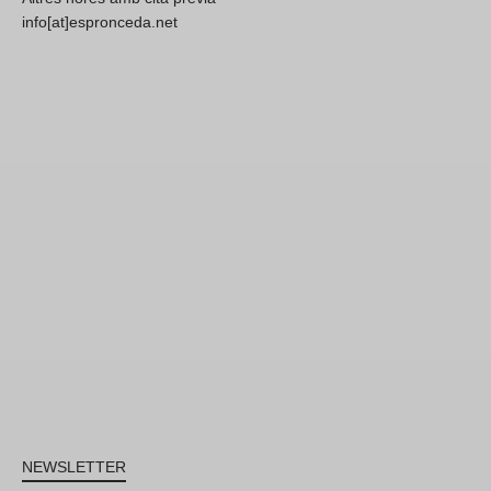
info[at]espronceda.net
NEWSLETTER