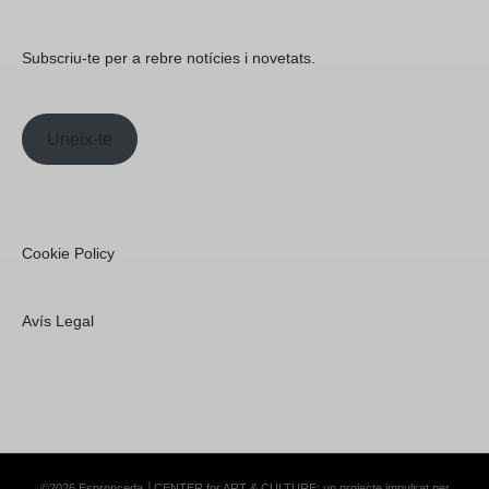
Subscriu-te per a rebre notícies i novetats.
Uneix-te
Cookie Policy
Avís Legal
©2026 Espronceda │CENTER for ART & CULTURE; un projecte impulsat per