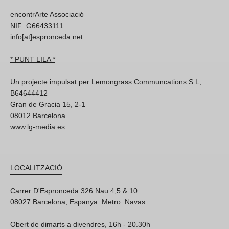
encontrArte Associació
NIF: G66433111
info[at]espronceda.net
* PUNT LILA *
Un projecte impulsat per Lemongrass Communcations S.L,
B64644412
Gran de Gracia 15, 2-1
08012 Barcelona
www.lg-media.es
LOCALITZACIÓ
Carrer D'Espronceda 326 Nau 4,5 & 10
08027 Barcelona, Espanya. Metro: Navas
Obert de dimarts a divendres, 16h - 20.30h