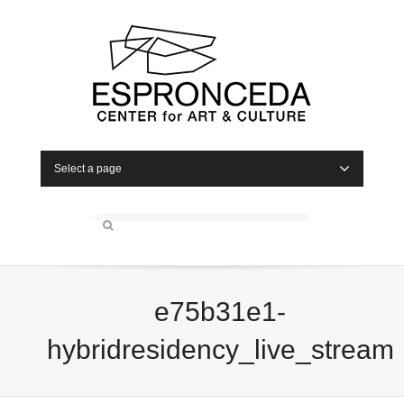
Select a page
e75b31e1-
hybridresidency_live_stream