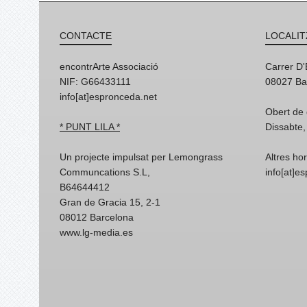
CONTACTE
LOCALIT
encontrArte Associació
Carrer D
NIF: G66433111
08027 Ba
info[at]espronceda.net
Obert de 
* PUNT LILA *
Dissabte,
Un projecte impulsat per Lemongrass
Altres ho
Communcations S.L,
info[at]e
B64644412
Gran de Gracia 15, 2-1
08012 Barcelona
www.lg-media.es