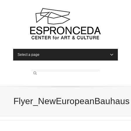
Select a page
Flyer_NewEuropeanBauhaus