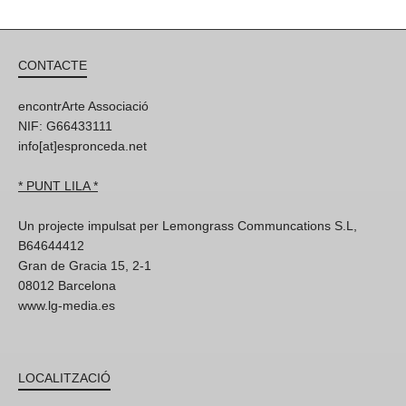
CONTACTE
encontrArte Associació
NIF: G66433111
info[at]espronceda.net
* PUNT LILA *
Un projecte impulsat per Lemongrass Communcations S.L,
B64644412
Gran de Gracia 15, 2-1
08012 Barcelona
www.lg-media.es
LOCALITZACIÓ