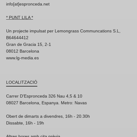
info[at]espronceda.net
* PUNT LILA *
Un projecte impulsat per Lemongrass Communcations S.L,
B64644412
Gran de Gracia 15, 2-1
08012 Barcelona
www.lg-media.es
LOCALITZACIÓ
Carrer D'Espronceda 326 Nau 4,5 & 10
08027 Barcelona, Espanya. Metro: Navas
Obert de dimarts a divendres, 16h - 20.30h
Dissabte, 16h - 19h
Altres hores amb cita prèvia