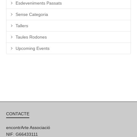
Esdeveniments Passats
Sense Categoria
Tallers
Taules Rodones
Upcoming Events
CONTACTE
encontrArte Associació
NIF: G66433111