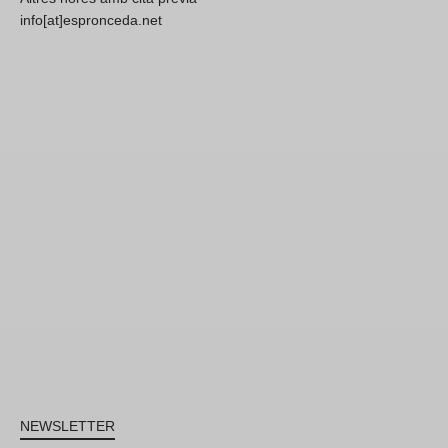
info[at]espronceda.net
NEWSLETTER