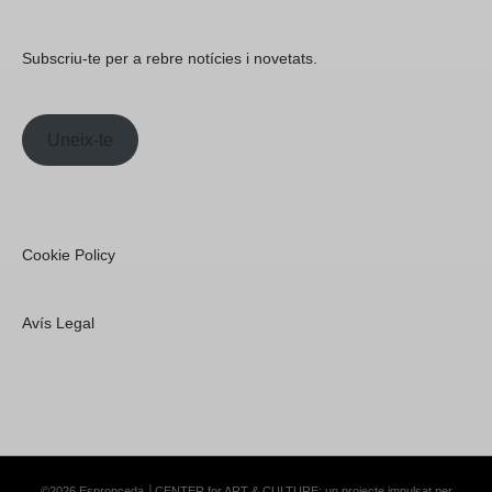
Subscriu-te per a rebre notícies i novetats.
Uneix-te
Cookie Policy
Avís Legal
©2026 Espronceda │CENTER for ART & CULTURE; un projecte impulsat per