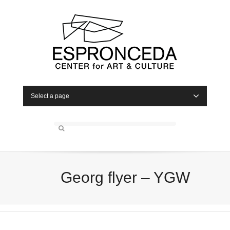
Select a page
Georg flyer – YGW