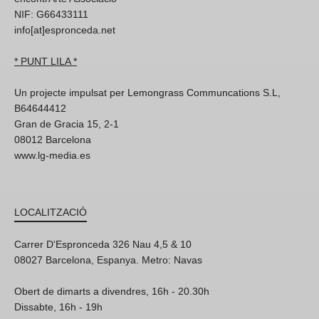
NIF: G66433111
info[at]espronceda.net
* PUNT LILA *
Un projecte impulsat per Lemongrass Communcations S.L,
B64644412
Gran de Gracia 15, 2-1
08012 Barcelona
www.lg-media.es
LOCALITZACIÓ
Carrer D'Espronceda 326 Nau 4,5 & 10
08027 Barcelona, Espanya. Metro: Navas
Obert de dimarts a divendres, 16h - 20.30h
Dissabte, 16h - 19h