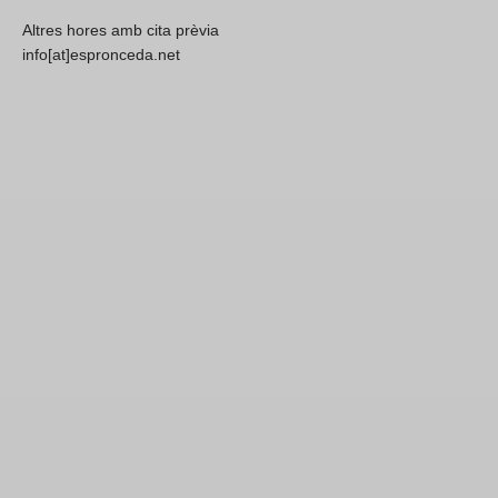
Altres hores amb cita prèvia
info[at]espronceda.net