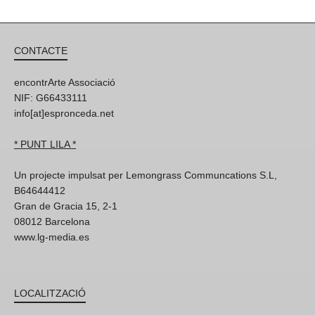
CONTACTE
encontrArte Associació
NIF: G66433111
info[at]espronceda.net
* PUNT LILA *
Un projecte impulsat per Lemongrass Communcations S.L,
B64644412
Gran de Gracia 15, 2-1
08012 Barcelona
www.lg-media.es
LOCALITZACIÓ