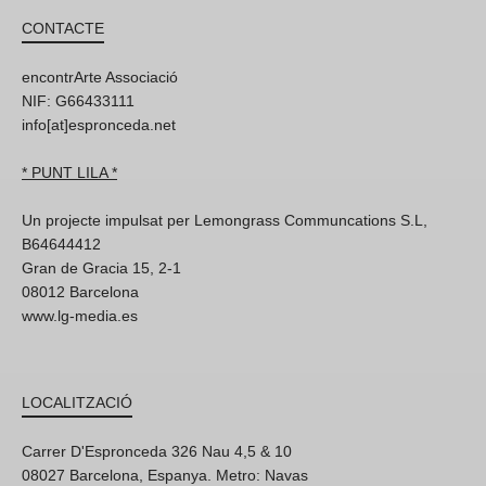
CONTACTE
encontrArte Associació
NIF: G66433111
info[at]espronceda.net
* PUNT LILA *
Un projecte impulsat per Lemongrass Communcations S.L,
B64644412
Gran de Gracia 15, 2-1
08012 Barcelona
www.lg-media.es
LOCALITZACIÓ
Carrer D'Espronceda 326 Nau 4,5 & 10
08027 Barcelona, Espanya. Metro: Navas