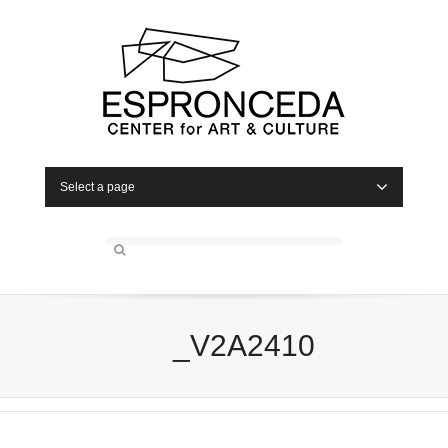
Select a page
_V2A2410