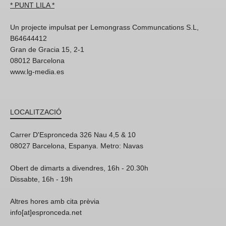
* PUNT LILA *
Un projecte impulsat per Lemongrass Communcations S.L,
B64644412
Gran de Gracia 15, 2-1
08012 Barcelona
www.lg-media.es
LOCALITZACIÓ
Carrer D'Espronceda 326 Nau 4,5 & 10
08027 Barcelona, Espanya. Metro: Navas
Obert de dimarts a divendres, 16h - 20.30h
Dissabte, 16h - 19h
Altres hores amb cita prèvia
info[at]espronceda.net