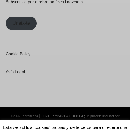
Subscriu-te per a rebre notícies i novetats.
Uneix-te
Cookie Policy
Avís Legal
©2026 Espronceda │CENTER for ART & CULTURE; un projecte impulsat per
Lemongrass Communications S.L.
·
Premium WordPress Themes by Swift Ideas
Esta web utiliza 'cookies' propias y de terceros para ofrecerte una