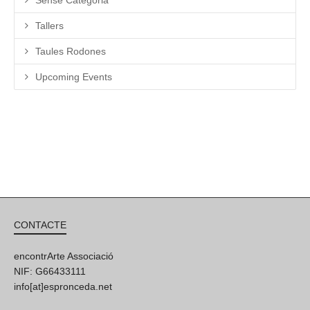
Tallers
Taules Rodones
Upcoming Events
CONTACTE
encontrArte Associació
NIF: G66433111
info[at]espronceda.net