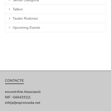
Tallers
Taules Rodones
Upcoming Events
CONTACTE
encontrArte Associació
NIF: G66433111
info[at]espronceda.net