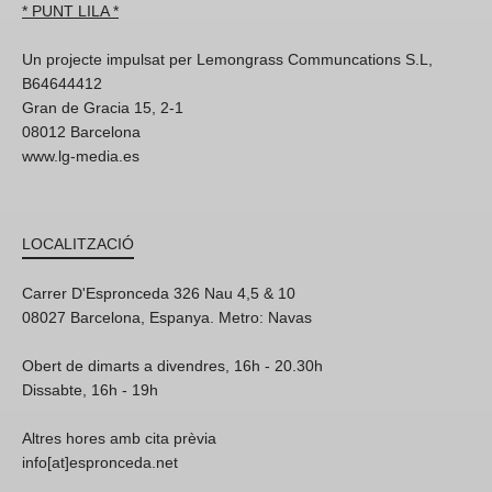
* PUNT LILA *
Un projecte impulsat per Lemongrass Communcations S.L,
B64644412
Gran de Gracia 15, 2-1
08012 Barcelona
www.lg-media.es
LOCALITZACIÓ
Carrer D'Espronceda 326 Nau 4,5 & 10
08027 Barcelona, Espanya. Metro: Navas
Obert de dimarts a divendres, 16h - 20.30h
Dissabte, 16h - 19h
Altres hores amb cita prèvia
info[at]espronceda.net