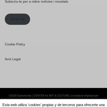
Subscriu-te per a rebre notícies i novetats.
Uneix-te
Cookie Policy
Avís Legal
©2026 Espronceda │CENTER for ART & CULTURE; un projecte impulsat per
Lemongrass Communications S.L.
·
Premium WordPress Themes by Swift Ideas
Esta web utiliza 'cookies' propias y de terceros para ofrecerte una