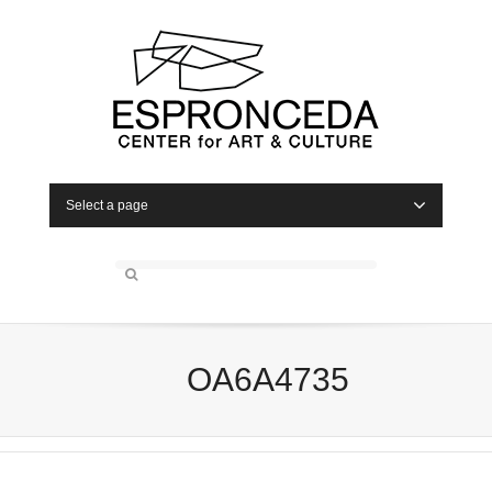
Select a page
OA6A4735