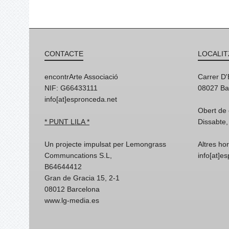
CONTACTE
LOCALIT
encontrArte Associació
Carrer D
NIF: G66433111
08027 Ba
info[at]espronceda.net
Obert de 
* PUNT LILA *
Dissabte,
Un projecte impulsat per Lemongrass
Altres ho
Communcations S.L,
info[at]e
B64644412
Gran de Gracia 15, 2-1
08012 Barcelona
www.lg-media.es