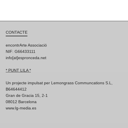
CONTACTE
encontrArte Associació
NIF: G66433111
info[at]espronceda.net
* PUNT LILA *
Un projecte impulsat per Lemongrass Communcations S.L,
B64644412
Gran de Gracia 15, 2-1
08012 Barcelona
www.lg-media.es