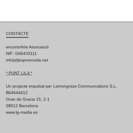
CONTACTE
encontrArte Associació
NIF: G66433111
info[at]espronceda.net
* PUNT LILA *
Un projecte impulsat per Lemongrass Communcations S.L,
B64644412
Gran de Gracia 15, 2-1
08012 Barcelona
www.lg-media.es