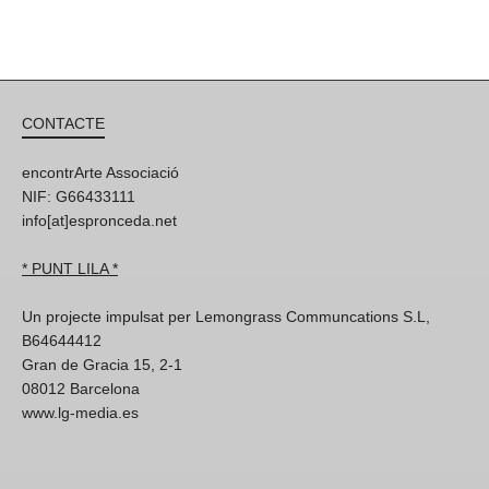
CONTACTE
encontrArte Associació
NIF: G66433111
info[at]espronceda.net
* PUNT LILA *
Un projecte impulsat per Lemongrass Communcations S.L,
B64644412
Gran de Gracia 15, 2-1
08012 Barcelona
www.lg-media.es