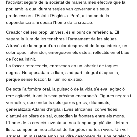
l’activitat segura de la societat de manera més efectiva que la
por, amb la qual durant segles van governar els seus
predecessors: l’Estat i l’Església. Però, a l’home de la
dependència s’hi oposa l’home de la creació.
Creador del seu propi univers, és el punt de referència. Ell
separa la llum de les tenebres i l’armament de les aigües.
A través de la negror d’un color desproveït de força interior, un
color opac i aterridor, emergeixen els estels, reflectits en el blau
de l’oceà infinit.
La foscor retrocedeix, enroscada en un laberint de taques
negres. No oposada a la llum, sinó part integral d’aquesta,
perquè sense foscor, la llum no existeix.
De sota l’alfombra oral, la pulsació de la vida s’eleva, agitació
rere agitació, triant la seva pròxima encarnació. Figures negres i
vermelles, descendents dels gerros grecs, difuminats,
generalitzats Adams d’argila i Eves africanes, convertides
d’antuvi en pilars de sal, custodien la frontera entre els mons.
L’home de la creació inventa un nou llenguatge plàstic. Lletra a
lletra compon un nou alfabet de llengües mortes i vives. Un vel
arrugat, un missatge amb una xifra desconeguda, una revelació