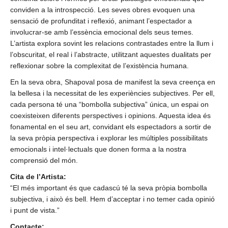
conviden a la introspecció. Les seves obres evoquen una
sensació de profunditat i reflexió, animant l’espectador a
involucrar-se amb l’essència emocional dels seus temes.
L’artista explora sovint les relacions contrastades entre la llum i
l’obscuritat, el real i l’abstracte, utilitzant aquestes dualitats per
reflexionar sobre la complexitat de l’existència humana.
En la seva obra, Shapoval posa de manifest la seva creença en
la bellesa i la necessitat de les experiències subjectives. Per ell,
cada persona té una “bombolla subjectiva” única, un espai on
coexisteixen diferents perspectives i opinions. Aquesta idea és
fonamental en el seu art, convidant els espectadors a sortir de
la seva pròpia perspectiva i explorar les múltiples possibilitats
emocionals i intel·lectuals que donen forma a la nostra
comprensió del món.
Cita de l’Artista:
“El més important és que cadascú té la seva pròpia bombolla
subjectiva, i això és bell. Hem d’acceptar i no temer cada opinió
i punt de vista.”
Contacte: