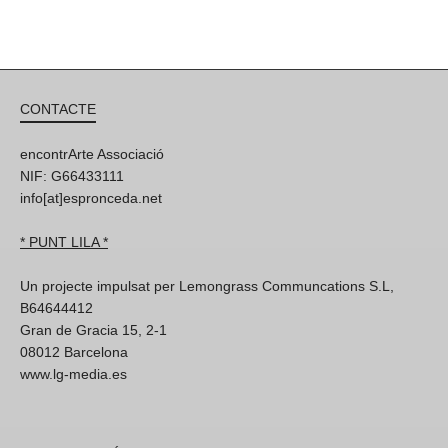
CONTACTE
encontrArte Associació
NIF: G66433111
info[at]espronceda.net
* PUNT LILA *
Un projecte impulsat per Lemongrass Communcations S.L,
B64644412
Gran de Gracia 15, 2-1
08012 Barcelona
www.lg-media.es