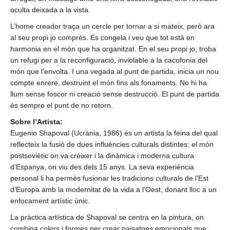
oculta deixada a la vista.
L’home creador traça un cercle per tornar a si mateix, però ara
al seu propi jo comprès. Es congela i veu que tot està en
harmonia en el món que ha organitzat. En el seu propi jo, troba
un refugi per a la reconfiguració, inviolable a la cacofonia del
món que l’envolta. I una vegada al punt de partida, inicia un nou
compte enrere, destruint el món fins als fonaments. No hi ha
llum sense foscor ni creació sense destrucció. El punt de partida
és sempre el punt de no retorn.
Sobre l’Artista:
Eugenio Shapoval (Ucrània, 1986) és un artista la feina del qual
reflecteix la fusió de dues influències culturals distintes: el món
postsoviètic on va créixer i la dinàmica i moderna cultura
d’Espanya, on viu des dels 15 anys. La seva experiència
personal li ha permès fusionar les tradicions culturals de l’Est
d’Europa amb la modernitat de la vida a l’Oest, donant lloc a un
enfocament artístic únic.
La pràctica artística de Shapoval se centra en la pintura, on
combina colors i formes per crear paisatges emocionals que