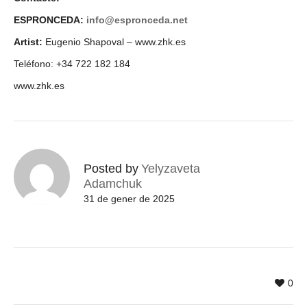
ESPRONCEDA:
info@espronceda.net
Artist:
Eugenio Shapoval – www.zhk.es
Teléfono: +34 722 182 184
www.zhk.es
Posted by
Yelyzaveta
Adamchuk
31 de gener de 2025
0