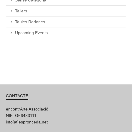
Tallers
Taules Rodones
Upcoming Events
CONTACTE
encontrArte Associació
NIF: G66433111
info[at]espronceda.net