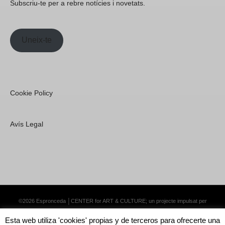
Subscriu-te per a rebre notícies i novetats.
Uneix-te
Cookie Policy
Avís Legal
©2026 Espronceda │CENTER for ART & CULTURE; un projecte impulsat per
Lemongrass Communications S.L.
·
Premium WordPress Themes by Swift Ideas
Esta web utiliza 'cookies' propias y de terceros para ofrecerte una