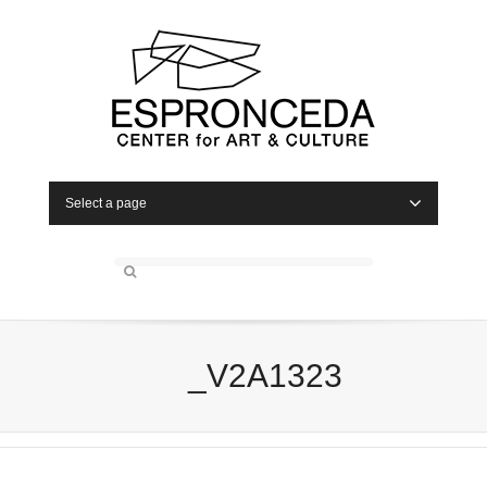
Select a page
_V2A1323