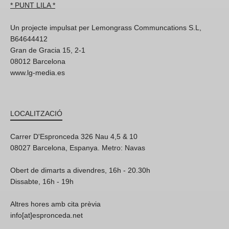
* PUNT LILA *
Un projecte impulsat per Lemongrass Communcations S.L,
B64644412
Gran de Gracia 15, 2-1
08012 Barcelona
www.lg-media.es
LOCALITZACIÓ
Carrer D'Espronceda 326 Nau 4,5 & 10
08027 Barcelona, Espanya. Metro: Navas
Obert de dimarts a divendres, 16h - 20.30h
Dissabte, 16h - 19h
Altres hores amb cita prèvia
info[at]espronceda.net