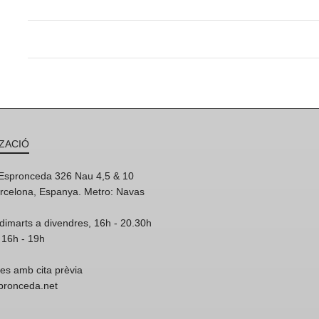
ZACIÓ
'Espronceda 326 Nau 4,5 & 10
rcelona, Espanya. Metro: Navas
dimarts a divendres, 16h - 20.30h
 16h - 19h
res amb cita prèvia
spronceda.net