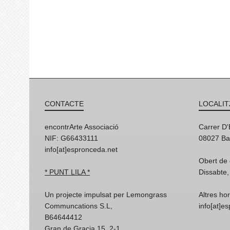
CONTACTE
LOCALIT
encontrArte Associació
Carrer D
NIF: G66433111
08027 Ba
info[at]espronceda.net
Obert de 
* PUNT LILA *
Dissabte,
Un projecte impulsat per Lemongrass
Altres ho
Communcations S.L,
info[at]e
B64644412
Gran de Gracia 15, 2-1