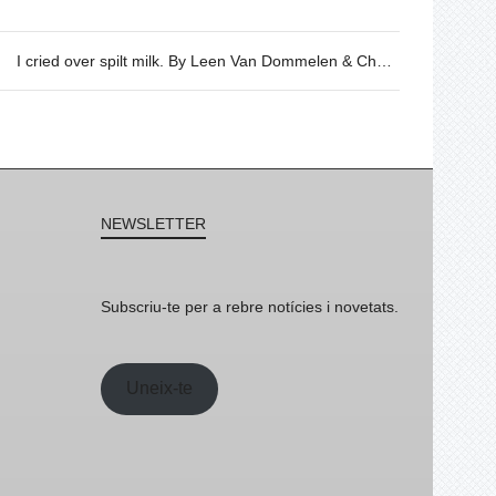
I cried over spilt milk. By Leen Van Dommelen & Charlotte Flamand, 07/02 @19h30
NEWSLETTER
Subscriu-te per a rebre notícies i novetats.
Uneix-te