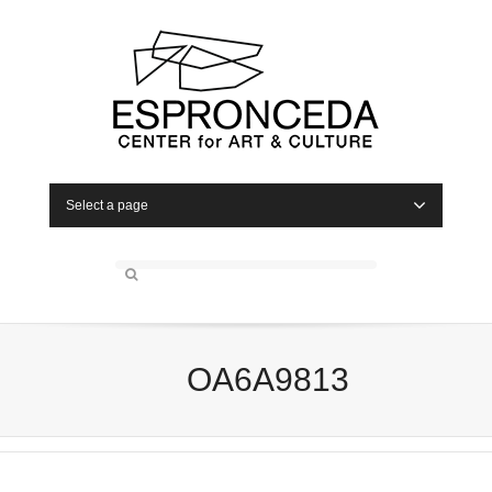
Select a page
OA6A9813