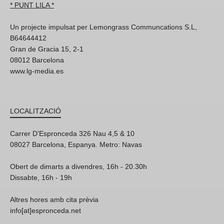
* PUNT LILA *
Un projecte impulsat per Lemongrass Communcations S.L,
B64644412
Gran de Gracia 15, 2-1
08012 Barcelona
www.lg-media.es
LOCALITZACIÓ
Carrer D'Espronceda 326 Nau 4,5 & 10
08027 Barcelona, Espanya. Metro: Navas
Obert de dimarts a divendres, 16h - 20.30h
Dissabte, 16h - 19h
Altres hores amb cita prèvia
info[at]espronceda.net