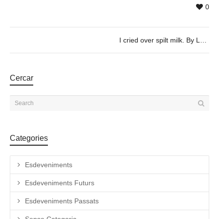
0
I cried over spilt milk. By Leen Van Dommelen & Charlotte Flamand, 07/02 @19h30
Cercar
Categories
Esdeveniments
Esdeveniments Futurs
Esdeveniments Passats
Sense Categoria