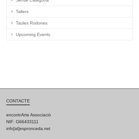
Tallers
Taules Rodones
Upcoming Events
CONTACTE
encontrArte Associació
NIF: G66433111
info[at]espronceda.net