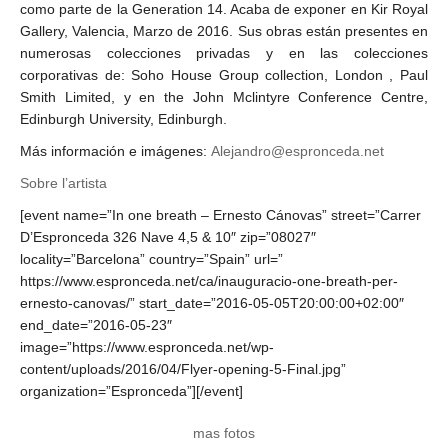
como parte de la Generation 14. Acaba de exponer en Kir Royal
Gallery, Valencia, Marzo de 2016. Sus obras están presentes en
numerosas colecciones privadas y en las colecciones
corporativas de: Soho House Group collection, London , Paul
Smith Limited, y en the John Mclintyre Conference Centre,
Edinburgh University, Edinburgh.
Más información e imágenes:
Alejandro@espronceda.net
Sobre l’artista
[event name=”In one breath – Ernesto Cánovas” street=”Carrer
D’Espronceda 326 Nave 4,5 & 10″ zip=”08027″
locality=”Barcelona” country=”Spain” url=”
https://www.espronceda.net/ca/inauguracio-one-breath-per-
ernesto-canovas/” start_date=”2016-05-05T20:00:00+02:00″
end_date=”2016-05-23″
image=”https://www.espronceda.net/wp-
content/uploads/2016/04/Flyer-opening-5-Final.jpg”
organization=”Espronceda”][/event]
mas fotos