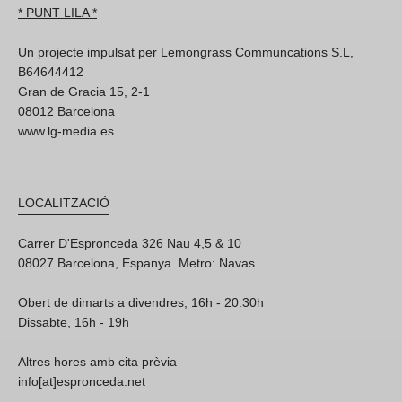
* PUNT LILA *
Un projecte impulsat per Lemongrass Communcations S.L,
B64644412
Gran de Gracia 15, 2-1
08012 Barcelona
www.lg-media.es
LOCALITZACIÓ
Carrer D'Espronceda 326 Nau 4,5 & 10
08027 Barcelona, Espanya. Metro: Navas
Obert de dimarts a divendres, 16h - 20.30h
Dissabte, 16h - 19h
Altres hores amb cita prèvia
info[at]espronceda.net