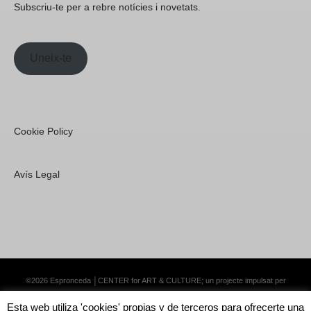
Subscriu-te per a rebre notícies i novetats.
Uneix-te
Cookie Policy
Avís Legal
©2026 Espronceda │CENTER for ART & CULTURE; un projecte impulsat per
Lemongrass Communications S.L.
·
Premium WordPress Themes by Swift Ideas
Esta web utiliza 'cookies' propias y de terceros para ofrecerte una