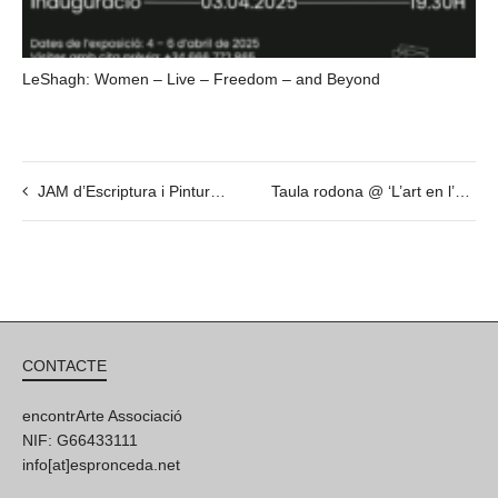
LeShagh: Women – Live – Freedom – and Beyond
JAM d’Escriptura i Pintura @ 13 de maig – 20h
Taula rodona @ ‘L’art en l’era digital’ – 16 de març
CONTACTE
encontrArte Associació
NIF: G66433111
info[at]espronceda.net