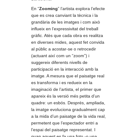
En “
Zooming
” l’artista explora l’efecte
que es crea canviant la tècnica i la
grandària de les imatges i com això
influeix en l’expressivitat del treball
gràfic. Atès que cada obra es realitza
en diverses mides, aquest fet convida
al públic a acostar-se o retrocedir
(actuant així com un “zoom”) i
suggereix diferents nivells de
participació en la interacció amb la
imatge. A mesura que el paisatge real
es transforma i es redueix en la
imaginació de l’artista, el primer que
apareix és la versió més petita d’un
quadre: un esbós. Després, ampliada,
la imatge evoluciona gradualment cap
a la mida d’un paisatge de la vida real,
permetent que l’espectador entri a
l’espai del paisatge representat. I
quan aquest es fa una foto -o una