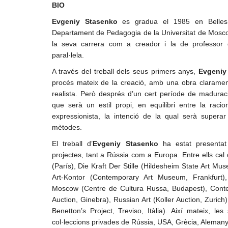
BIO
Evgeniy Stasenko
es gradua el 1985 en Belles 
Departament de Pedagogia de la Universitat de Mosco
la seva carrera com a creador i la de professor 
paral·lela.
A través del treball dels seus primers anys,
Evgeni
procés mateix de la creació, amb una obra clarament
realista. Però després d’un cert període de maduració
que serà un estil propi, en equilibri entre la racion
expressionista, la intenció de la qual serà superar
mètodes.
El treball d’
Evgeniy Stasenko
ha estat presentat 
projectes, tant a Rússia com a Europa. Entre ells cal
(París), Die Kraft Der Stille (Hildesheim State Art M
Art-Kontor (Contemporary Art Museum, Frankfurt)
Moscow (Centre de Cultura Russa, Budapest), Conte
Auction, Ginebra), Russian Art (Koller Auction, Zuric
Benetton’s Project, Treviso, Itàlia). Així mateix, le
col·leccions privades de Rússia, USA, Grècia, Alemanya