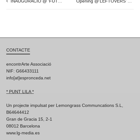
INAUGURACIÓ @ ‘FUTURE’s PAST’ de Sven Marquardt – 8 de Des – 19h
Opening @’LEFTOVERS’ de Grazia Amendola 26 de Nov – 20:00h
CONTACTE
encontrArte Associació
NIF: G66433111
info[at]espronceda.net
* PUNT LILA *
Un projecte impulsat per Lemongrass Communcations S.L,
B64644412
Gran de Gracia 15, 2-1
08012 Barcelona
www.lg-media.es