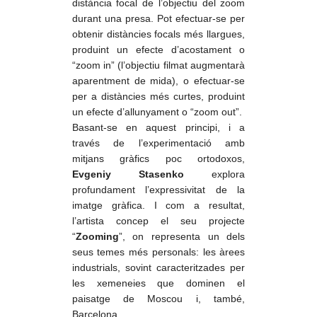
distància focal de l’objectiu del zoom
durant una presa. Pot efectuar-se per
obtenir distàncies focals més llargues,
produint un efecte d’acostament o
“zoom in” (l’objectiu filmat augmentarà
aparentment de mida), o efectuar-se
per a distàncies més curtes, produint
un efecte d’allunyament o “zoom out”.
Basant-se en aquest principi, i a
través de l’experimentació amb
mitjans gràfics poc ortodoxos,
Evgeniy Stasenko
explora
profundament l’expressivitat de la
imatge gràfica. I com a resultat,
l’artista concep el seu projecte
“
Zooming
”, on representa un dels
seus temes més personals: les àrees
industrials, sovint caracteritzades per
les xemeneies que dominen el
paisatge de Moscou i, també,
Barcelona.