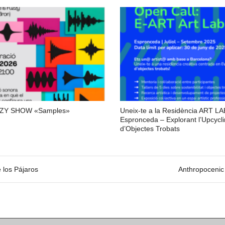
ZY SHOW «Samples»
Uneix-te a la Residència ART L
Espronceda – Explorant l’Upcycl
d’Objectes Trobats
 los Pájaros
Anthropocenic