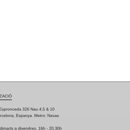
ZACIÓ
'Espronceda 326 Nau 4,5 & 10
rcelona, Espanya. Metro: Navas
dimarts a divendres, 16h - 20.30h