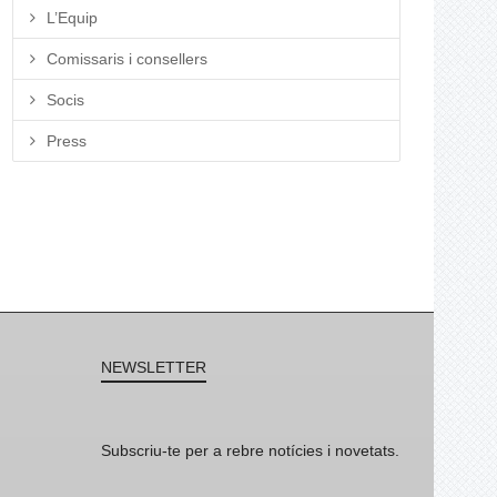
L’Equip
Comissaris i consellers
Socis
Press
NEWSLETTER
Subscriu-te per a rebre notícies i novetats.