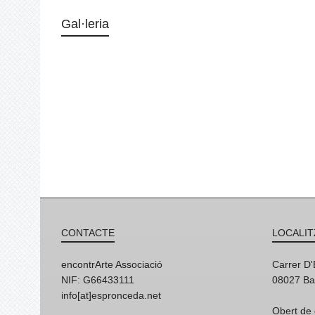
Gal·leria
CONTACTE
LOCALIT
encontrArte Associació
Carrer D
NIF: G66433111
08027 Ba
info[at]espronceda.net
Obert de 