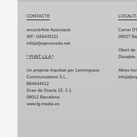
CONTACTE
LOCALIT
encontrArte Associació
Carrer D
NIF: G66433111
08027 Ba
info[at]espronceda.net
Obert de 
* PUNT LILA *
Dissabte,
Un projecte impulsat per Lemongrass
Altres ho
Communcations S.L,
info[at]e
B64644412
Gran de Gracia 15, 2-1
08012 Barcelona
www.lg-media.es