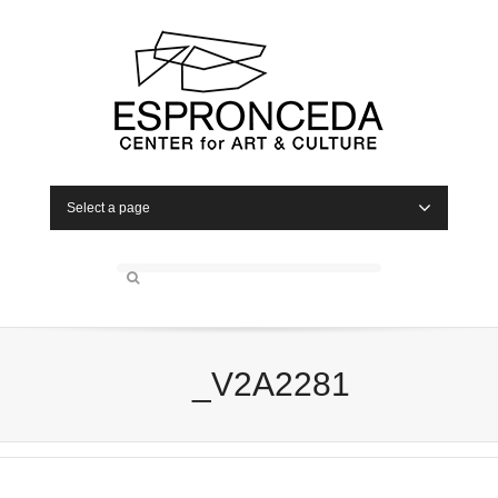
Select a page
_V2A2281