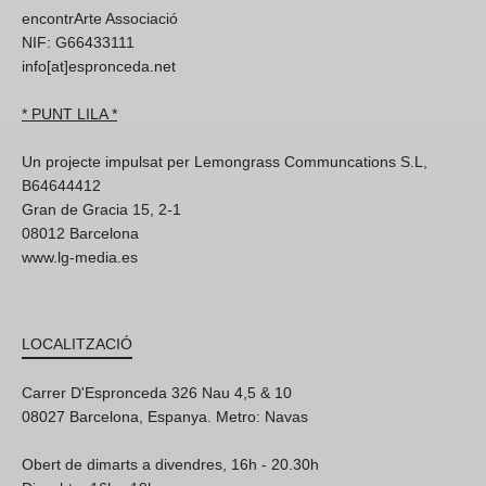
encontrArte Associació
NIF: G66433111
info[at]espronceda.net
* PUNT LILA *
Un projecte impulsat per Lemongrass Communcations S.L,
B64644412
Gran de Gracia 15, 2-1
08012 Barcelona
www.lg-media.es
LOCALITZACIÓ
Carrer D'Espronceda 326 Nau 4,5 & 10
08027 Barcelona, Espanya. Metro: Navas
Obert de dimarts a divendres, 16h - 20.30h