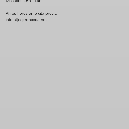
Dissabte, 16h - 19h
Altres hores amb cita prèvia
info[at]espronceda.net