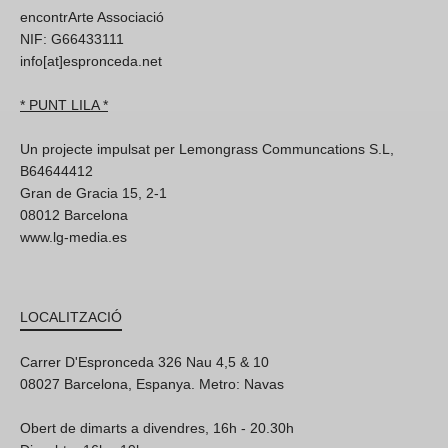
encontrArte Associació
NIF: G66433111
info[at]espronceda.net
* PUNT LILA *
Un projecte impulsat per Lemongrass Communcations S.L,
B64644412
Gran de Gracia 15, 2-1
08012 Barcelona
www.lg-media.es
LOCALITZACIÓ
Carrer D'Espronceda 326 Nau 4,5 & 10
08027 Barcelona, Espanya. Metro: Navas
Obert de dimarts a divendres, 16h - 20.30h