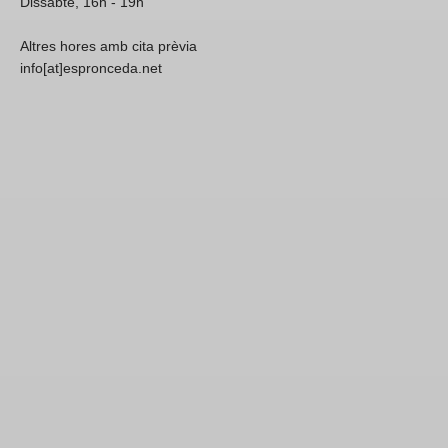
Dissabte, 16h - 19h
Altres hores amb cita prèvia
info[at]espronceda.net