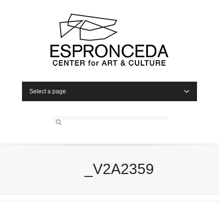
Select a page
_V2A2359