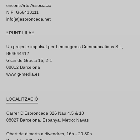
encontrArte Associació
NIF: G66433111
info[at]espronceda.net
* PUNT LILA *
Un projecte impulsat per Lemongrass Communcations S.L,
B64644412
Gran de Gracia 15, 2-1
08012 Barcelona
www.lg-media.es
LOCALITZACIÓ
Carrer D'Espronceda 326 Nau 4,5 & 10
08027 Barcelona, Espanya. Metro: Navas
Obert de dimarts a divendres, 16h - 20.30h