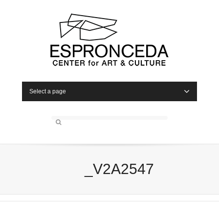
Select a page
_V2A2547