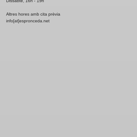
Dissabte, 16h - 19h
Altres hores amb cita prèvia
info[at]espronceda.net