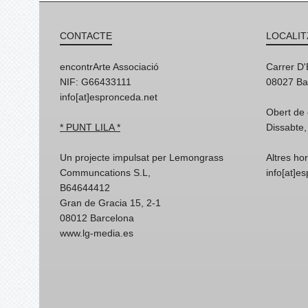
CONTACTE
LOCALIT
encontrArte Associació
Carrer D
NIF: G66433111
08027 Ba
info[at]espronceda.net
Obert de 
* PUNT LILA *
Dissabte,
Un projecte impulsat per Lemongrass
Altres ho
Communcations S.L,
info[at]e
B64644412
Gran de Gracia 15, 2-1
08012 Barcelona
www.lg-media.es