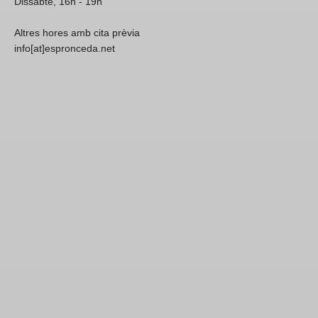
Dissabte, 16h - 19h
Altres hores amb cita prèvia
info[at]espronceda.net