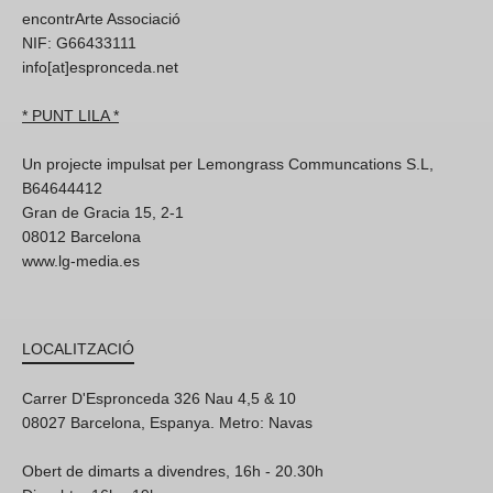
encontrArte Associació
NIF: G66433111
info[at]espronceda.net
* PUNT LILA *
Un projecte impulsat per Lemongrass Communcations S.L,
B64644412
Gran de Gracia 15, 2-1
08012 Barcelona
www.lg-media.es
LOCALITZACIÓ
Carrer D'Espronceda 326 Nau 4,5 & 10
08027 Barcelona, Espanya. Metro: Navas
Obert de dimarts a divendres, 16h - 20.30h