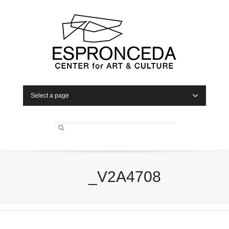
Select a page
_V2A4708