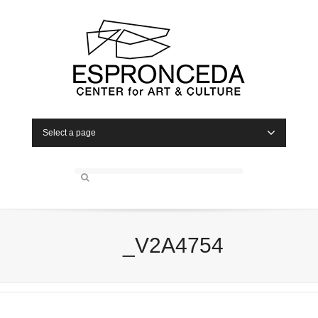
Select a page
_V2A4754