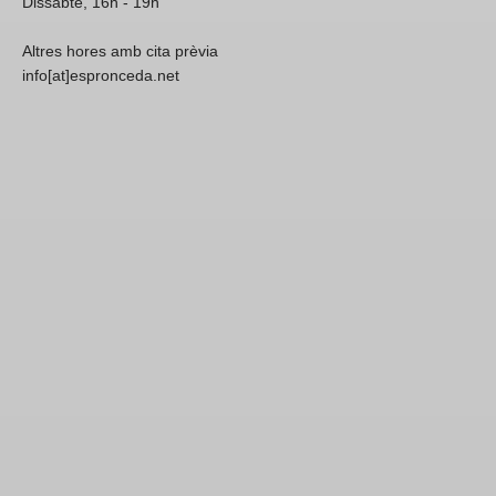
Dissabte, 16h - 19h
Altres hores amb cita prèvia
info[at]espronceda.net