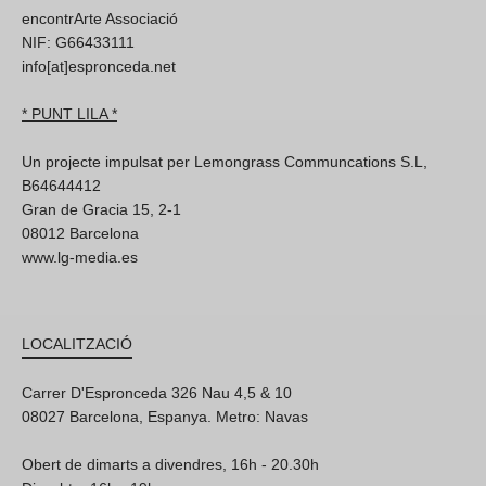
encontrArte Associació
NIF: G66433111
info[at]espronceda.net
* PUNT LILA *
Un projecte impulsat per Lemongrass Communcations S.L,
B64644412
Gran de Gracia 15, 2-1
08012 Barcelona
www.lg-media.es
LOCALITZACIÓ
Carrer D'Espronceda 326 Nau 4,5 & 10
08027 Barcelona, Espanya. Metro: Navas
Obert de dimarts a divendres, 16h - 20.30h