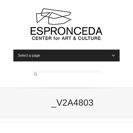
Select a page
_V2A4803