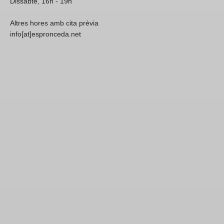
Dissabte, 16h - 19h
Altres hores amb cita prèvia
info[at]espronceda.net