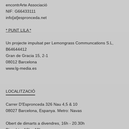
encontrArte Associació
NIF: G66433111
info[at]espronceda.net
* PUNT LILA *
Un projecte impulsat per Lemongrass Communcations S.L,
B64644412
Gran de Gracia 15, 2-1
08012 Barcelona
www.lg-media.es
LOCALITZACIÓ
Carrer D'Espronceda 326 Nau 4,5 & 10
08027 Barcelona, Espanya. Metro: Navas
Obert de dimarts a divendres, 16h - 20.30h