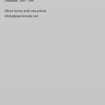
Dissabte, 16h - 19h
Altres hores amb cita prèvia
info[at]espronceda.net