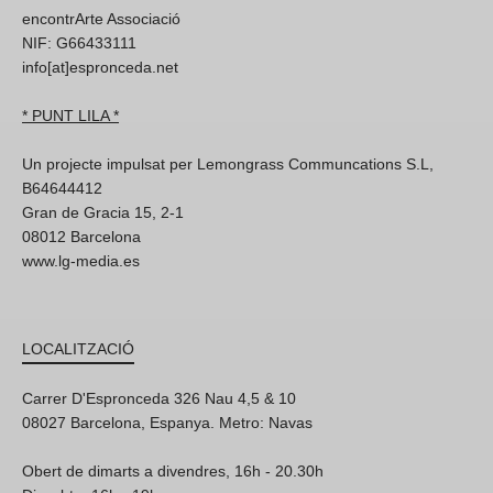
encontrArte Associació
NIF: G66433111
info[at]espronceda.net
* PUNT LILA *
Un projecte impulsat per Lemongrass Communcations S.L,
B64644412
Gran de Gracia 15, 2-1
08012 Barcelona
www.lg-media.es
LOCALITZACIÓ
Carrer D'Espronceda 326 Nau 4,5 & 10
08027 Barcelona, Espanya. Metro: Navas
Obert de dimarts a divendres, 16h - 20.30h