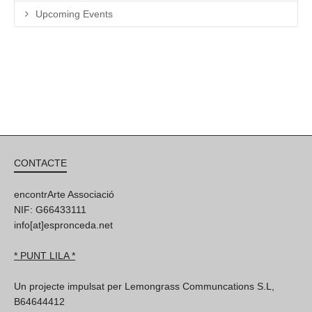
Upcoming Events
CONTACTE
encontrArte Associació
NIF: G66433111
info[at]espronceda.net
* PUNT LILA *
Un projecte impulsat per Lemongrass Communcations S.L,
B64644412