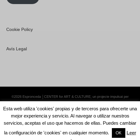
Cookie Policy
Avís Legal
©2026 Espronceda │CENTER for ART & CULTURE; un projecte impulsat per
Lemongrass Communications S.L.
·
Premium WordPress Themes by Swift Ideas
Esta web utiliza 'cookies' propias y de terceros para ofrecerte una
mejor experiencia y servicio. Al navegar o utilizar nuestros
servicios, aceptas el uso que hacemos de ellas. Puedes cambiar
la configuración de 'cookies' en cualquier momento.
Leer
English
Català
Español
OK