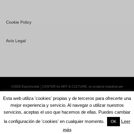
Cookie Policy
Avís Legal
©2026 Espronceda │CENTER for ART & CULTURE; un projecte impulsat per
Lemongrass Communications S.L.
·
Premium WordPress Themes by Swift Ideas
Esta web utiliza 'cookies' propias y de terceros para ofrecerte una
mejor experiencia y servicio. Al navegar o utilizar nuestros
servicios, aceptas el uso que hacemos de ellas. Puedes cambiar
la configuración de 'cookies' en cualquier momento.
Leer
English
Català
Español
OK
más