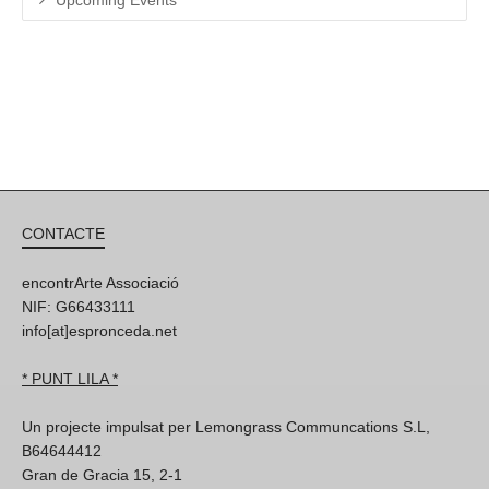
Upcoming Events
CONTACTE
encontrArte Associació
NIF: G66433111
info[at]espronceda.net
* PUNT LILA *
Un projecte impulsat per Lemongrass Communcations S.L,
B64644412
Gran de Gracia 15, 2-1