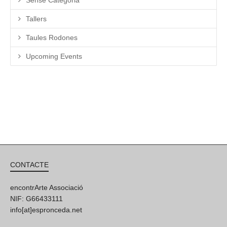
Tallers
Taules Rodones
Upcoming Events
CONTACTE
encontrArte Associació
NIF: G66433111
info[at]espronceda.net