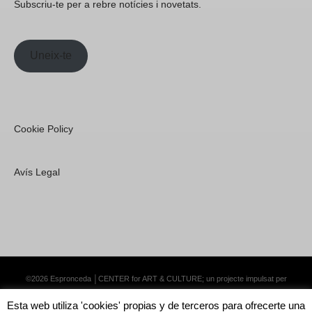
Subscriu-te per a rebre notícies i novetats.
Uneix-te
Cookie Policy
Avís Legal
©2026 Espronceda │CENTER for ART & CULTURE; un projecte impulsat per
Lemongrass Communications S.L.
·
Premium WordPress Themes by Swift Ideas
Esta web utiliza 'cookies' propias y de terceros para ofrecerte una