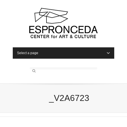
Select a page
_V2A6723