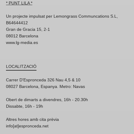
* PUNT LILA *
Un projecte impulsat per Lemongrass Communcations S.L,
B64644412
Gran de Gracia 15, 2-1
08012 Barcelona
www.lg-media.es
LOCALITZACIÓ
Carrer D'Espronceda 326 Nau 4,5 & 10
08027 Barcelona, Espanya. Metro: Navas
Obert de dimarts a divendres, 16h - 20.30h
Dissabte, 16h - 19h
Altres hores amb cita prèvia
info[at]espronceda.net