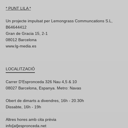
* PUNT LILA *
Un projecte impulsat per Lemongrass Communcations S.L,
B64644412
Gran de Gracia 15, 2-1
08012 Barcelona
www.lg-media.es
LOCALITZACIÓ
Carrer D'Espronceda 326 Nau 4,5 & 10
08027 Barcelona, Espanya. Metro: Navas
Obert de dimarts a divendres, 16h - 20.30h
Dissabte, 16h - 19h
Altres hores amb cita prèvia
info[at]espronceda.net