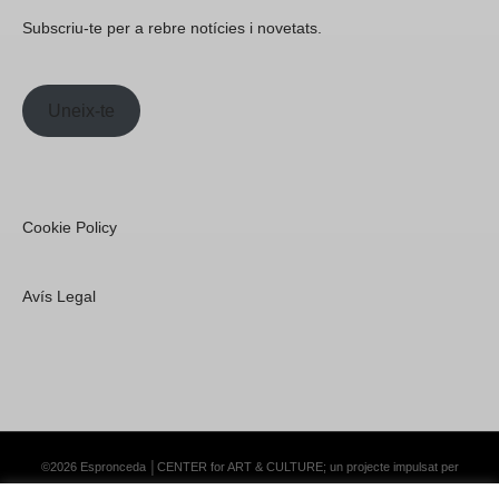
Subscriu-te per a rebre notícies i novetats.
Uneix-te
Cookie Policy
Avís Legal
©2026 Espronceda │CENTER for ART & CULTURE; un projecte impulsat per
Lemongrass Communications S.L.
·
Premium WordPress Themes by Swift Ideas