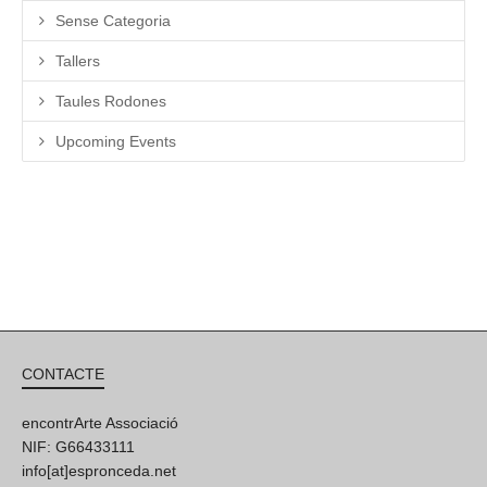
Sense Categoria
Tallers
Taules Rodones
Upcoming Events
CONTACTE
encontrArte Associació
NIF: G66433111
info[at]espronceda.net