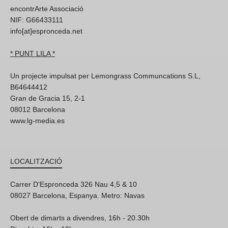
encontrArte Associació
NIF: G66433111
info[at]espronceda.net
* PUNT LILA *
Un projecte impulsat per Lemongrass Communcations S.L,
B64644412
Gran de Gracia 15, 2-1
08012 Barcelona
www.lg-media.es
LOCALITZACIÓ
Carrer D'Espronceda 326 Nau 4,5 & 10
08027 Barcelona, Espanya. Metro: Navas
Obert de dimarts a divendres, 16h - 20.30h