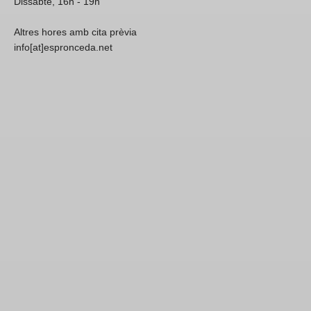
Dissabte, 16h - 19h
Altres hores amb cita prèvia
info[at]espronceda.net