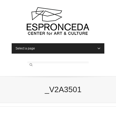
Select a page
_V2A3501