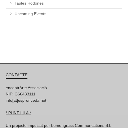
Taules Rodones
Upcoming Events
CONTACTE
encontrArte Associació
NIF: G66433111
info[at]espronceda.net
* PUNT LILA *
Un projecte impulsat per Lemongrass Communcations S.L,