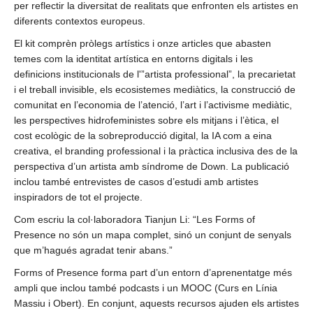
per reflectir la diversitat de realitats que enfronten els artistes en
diferents contextos europeus.
El kit comprèn pròlegs artístics i onze articles que abasten
temes com la identitat artística en entorns digitals i les
definicions institucionals de l'”artista professional”, la precarietat
i el treball invisible, els ecosistemes mediàtics, la construcció de
comunitat en l’economia de l’atenció, l’art i l’activisme mediàtic,
les perspectives hidrofeministes sobre els mitjans i l’ètica, el
cost ecològic de la sobreproducció digital, la IA com a eina
creativa, el branding professional i la pràctica inclusiva des de la
perspectiva d’un artista amb síndrome de Down. La publicació
inclou també entrevistes de casos d’estudi amb artistes
inspiradors de tot el projecte.
Com escriu la col·laboradora Tianjun Li: “Les Forms of
Presence no són un mapa complet, sinó un conjunt de senyals
que m’hagués agradat tenir abans.”
Forms of Presence forma part d’un entorn d’aprenentatge més
ampli que inclou també podcasts i un MOOC (Curs en Línia
Massiu i Obert). En conjunt, aquests recursos ajuden els artistes