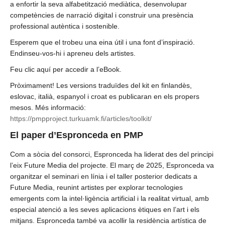
a enfortir la seva alfabetització mediàtica, desenvolupar
competències de narració digital i construir una presència
professional autèntica i sostenible.
Esperem que el trobeu una eina útil i una font d’inspiració.
Endinseu-vos-hi i apreneu dels artistes.
Feu clic aquí per accedir a l’eBook.
Pròximament! Les versions traduïdes del kit en finlandès,
eslovac, italià, espanyol i croat es publicaran en els propers
mesos. Més informació:
https://pmpproject.turkuamk.fi/articles/toolkit/
El paper d’Espronceda en PMP
Com a sòcia del consorci, Espronceda ha liderat des del principi
l’eix Future Media del projecte. El març de 2025, Espronceda va
organitzar el seminari en línia i el taller posterior dedicats a
Future Media, reunint artistes per explorar tecnologies
emergents com la intel·ligència artificial i la realitat virtual, amb
especial atenció a les seves aplicacions ètiques en l’art i els
mitjans. Espronceda també va acollir la residència artística de