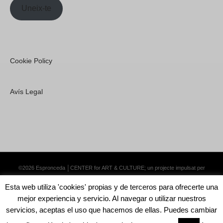
Uneix-te
Cookie Policy
Avís Legal
©2026 Espronceda │CENTER for ART & CULTURE; un projecte impulsat per
Lemongrass Communications S.L.
·
Premium WordPress Themes by Swift Ideas
Esta web utiliza 'cookies' propias y de terceros para ofrecerte una
mejor experiencia y servicio. Al navegar o utilizar nuestros
servicios, aceptas el uso que hacemos de ellas. Puedes cambiar