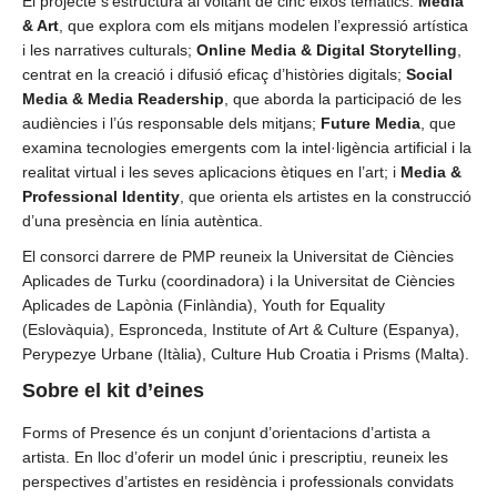
El projecte s’estructura al voltant de cinc eixos temàtics:
Media
& Art
, que explora com els mitjans modelen l’expressió artística
i les narratives culturals;
Online Media & Digital Storytelling
,
centrat en la creació i difusió eficaç d’històries digitals;
Social
Media & Media Readership
, que aborda la participació de les
audiències i l’ús responsable dels mitjans;
Future Media
, que
examina tecnologies emergents com la intel·ligència artificial i la
realitat virtual i les seves aplicacions ètiques en l’art; i
Media &
Professional Identity
, que orienta els artistes en la construcció
d’una presència en línia autèntica.
El consorci darrere de PMP reuneix la Universitat de Ciències
Aplicades de Turku (coordinadora) i la Universitat de Ciències
Aplicades de Lapònia (Finlàndia), Youth for Equality
(Eslovàquia), Espronceda, Institute of Art & Culture (Espanya),
Perypezye Urbane (Itàlia), Culture Hub Croatia i Prisms (Malta).
Sobre el kit d’eines
Forms of Presence és un conjunt d’orientacions d’artista a
artista. En lloc d’oferir un model únic i prescriptiu, reuneix les
perspectives d’artistes en residència i professionals convidats