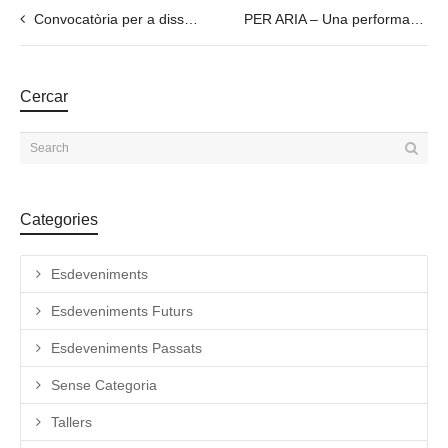
Convocatòria per a dissenyadors i artistes emergents: converteix-te en un (S) Hero!
PER ARIA – Una performance audiovisual innovadora per a pian
Cercar
Categories
Esdeveniments
Esdeveniments Futurs
Esdeveniments Passats
Sense Categoria
Tallers