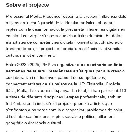
Sobre el projecte
Professional Media Presence respon a la creixent influència dels
mitjans en la configuració de la identitat artística, abordant
reptes com la desinformació, la precarietat i les eines digitals en
constant canvi que s’espera que els artistes dominin. En dotar
els artistes de competències digitals i fomentar la col·laboració
transfronterera, el projecte enforteix la resiliència i la diversitat
culturals a tot el continent.
Entre 2023 i 2025, PMP va organitzar
cinc seminaris en línia,
setmanes de tallers i residències artístiques
per a la creació
col·laborativa i el desenvolupament de competències,
connectant artistes de sis països de la UE: Finlàndia, Croàcia,
Itàlia, Malta, Eslovàquia i Espanya. En total, hi han participat 113
artistes de diferents disciplines i etapes professionals, amb un
fort èmfasi en la inclusió: el projecte prioritza artistes que
s’enfronten a barreres com la discapacitat, problemes de salut,
dificultats econòmiques, reptes socials o polítics, aïllament
geogràfic o diferència cultural.