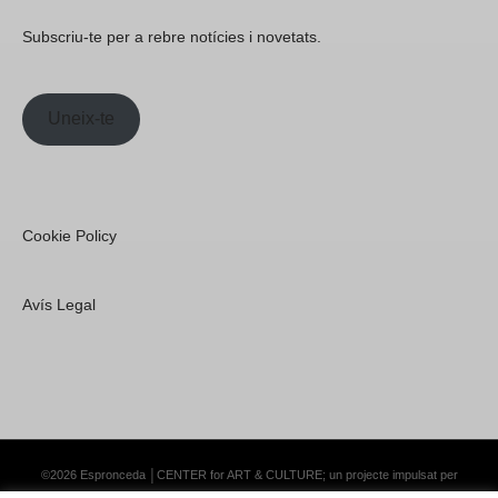
Subscriu-te per a rebre notícies i novetats.
Uneix-te
Cookie Policy
Avís Legal
©2026 Espronceda │CENTER for ART & CULTURE; un projecte impulsat per