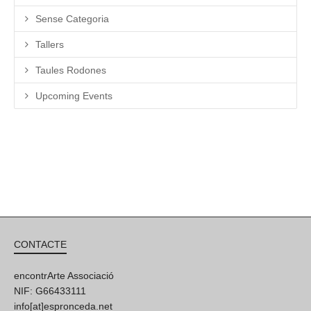
Sense Categoria
Tallers
Taules Rodones
Upcoming Events
CONTACTE
encontrArte Associació
NIF: G66433111
info[at]espronceda.net