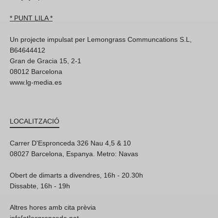
* PUNT LILA *
Un projecte impulsat per Lemongrass Communcations S.L,
B64644412
Gran de Gracia 15, 2-1
08012 Barcelona
www.lg-media.es
LOCALITZACIÓ
Carrer D'Espronceda 326 Nau 4,5 & 10
08027 Barcelona, Espanya. Metro: Navas
Obert de dimarts a divendres, 16h - 20.30h
Dissabte, 16h - 19h
Altres hores amb cita prèvia
info[at]espronceda.net