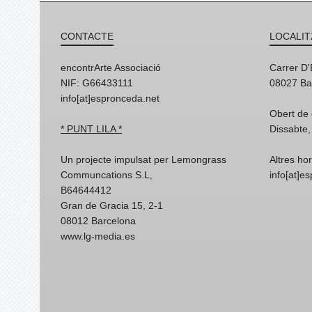
CONTACTE
LOCALIT
encontrArte Associació
Carrer D
NIF: G66433111
08027 Ba
info[at]espronceda.net
Obert de 
* PUNT LILA *
Dissabte,
Un projecte impulsat per Lemongrass
Altres ho
Communcations S.L,
info[at]e
B64644412
Gran de Gracia 15, 2-1
08012 Barcelona
www.lg-media.es