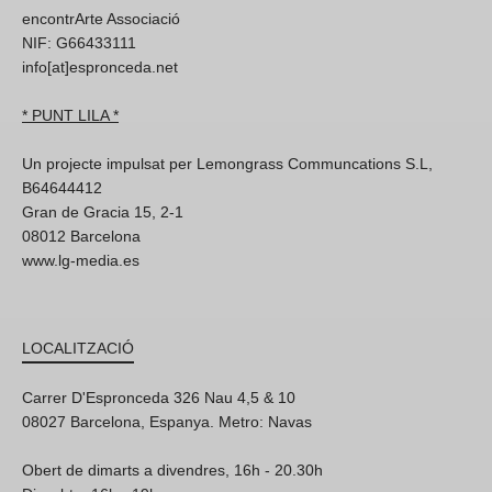
encontrArte Associació
NIF: G66433111
info[at]espronceda.net
* PUNT LILA *
Un projecte impulsat per Lemongrass Communcations S.L,
B64644412
Gran de Gracia 15, 2-1
08012 Barcelona
www.lg-media.es
LOCALITZACIÓ
Carrer D'Espronceda 326 Nau 4,5 & 10
08027 Barcelona, Espanya. Metro: Navas
Obert de dimarts a divendres, 16h - 20.30h