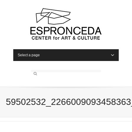
Select a page
59502532_2266009093458363