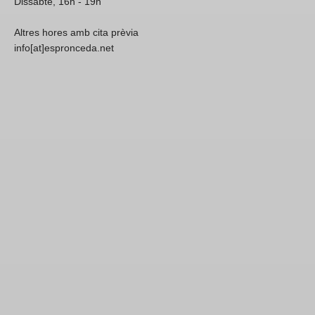
Dissabte, 16h - 19h
Altres hores amb cita prèvia
info[at]espronceda.net